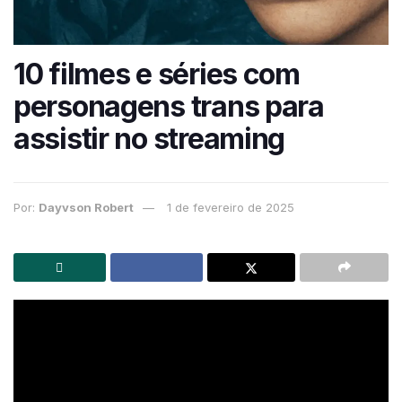
10 filmes e séries com
personagens trans para
assistir no streaming
Por:
Dayvson Robert
1 de fevereiro de 2025
Há 20 anos, no dia
29 de janeiro de 2004
foi lançada
a campanha “Travesti e Respeito” promovida em
Brasília pelo Ministério da Saúde. Desde então, a data
marca
Dia da Visibilidade das Pessoas Trans e