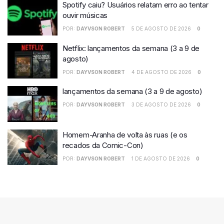
Spotify caiu? Usuários relatam erro ao tentar
ouvir músicas
POR:
DAYVSON ROBERT
5 DE AGOSTO DE 2026
0
Netflix: lançamentos da semana (3 a 9 de
agosto)
POR:
DAYVSON ROBERT
4 DE AGOSTO DE 2026
0
lançamentos da semana (3 a 9 de agosto)
POR:
DAYVSON ROBERT
3 DE AGOSTO DE 2026
0
Homem-Aranha de volta às ruas (e os
recados da Comic-Con)
POR:
DAYVSON ROBERT
1 DE AGOSTO DE 2026
0