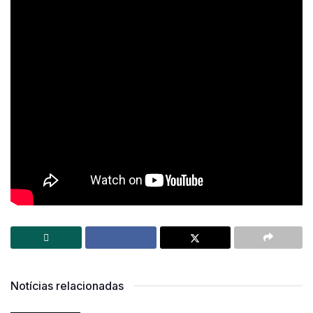
crescente conexão com a amiga Lisa acaba gerando
uma crise de identidade.
Uma Mulher Fantástica (Netflix)
O filme conta a história de uma mulher transexual cujo
namorado sofre um mal-estar súbito e morre. Além de
lidar com o luto, precisa enfrentar a violência da
família do falecido, que não a reconhece como
namorada legítima.
Notícias relacionadas