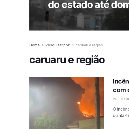
do estado até do
Home
Pesquisar por:
caruaru e região
caruaru e região
Incên
com 
POR:
RED
O incênd
quinta-f