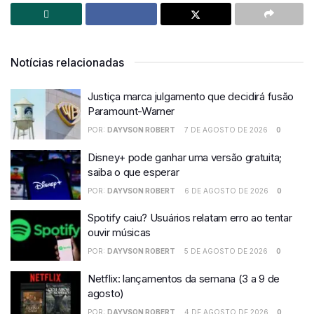
Notícias relacionadas
Justiça marca julgamento que decidirá fusão
Paramount-Warner
POR:
DAYVSON ROBERT
7 DE AGOSTO DE 2026
0
Disney+ pode ganhar uma versão gratuita;
saiba o que esperar
POR:
DAYVSON ROBERT
6 DE AGOSTO DE 2026
0
Spotify caiu? Usuários relatam erro ao tentar
ouvir músicas
POR:
DAYVSON ROBERT
5 DE AGOSTO DE 2026
0
Netflix: lançamentos da semana (3 a 9 de
agosto)
POR:
DAYVSON ROBERT
4 DE AGOSTO DE 2026
0