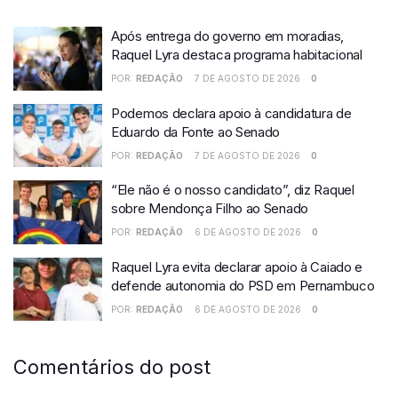
Após entrega do governo em moradias,
Raquel Lyra destaca programa habitacional
POR:
REDAÇÃO
7 DE AGOSTO DE 2026
0
Podemos declara apoio à candidatura de
Eduardo da Fonte ao Senado
POR:
REDAÇÃO
7 DE AGOSTO DE 2026
0
“Ele não é o nosso candidato”, diz Raquel
sobre Mendonça Filho ao Senado
POR:
REDAÇÃO
6 DE AGOSTO DE 2026
0
Raquel Lyra evita declarar apoio à Caiado e
defende autonomia do PSD em Pernambuco
POR:
REDAÇÃO
6 DE AGOSTO DE 2026
0
Comentários do post