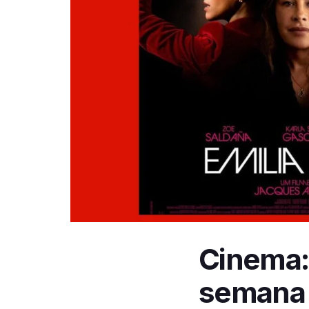
Cinema:
semana (