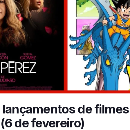
 lançamentos de filmes
6 de fevereiro)