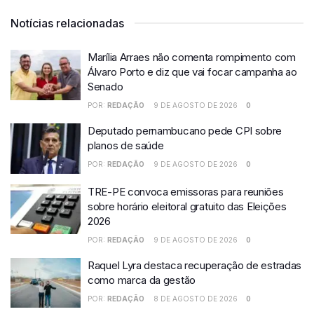
Notícias relacionadas
Marília Arraes não comenta rompimento com
Álvaro Porto e diz que vai focar campanha ao
Senado
POR:
REDAÇÃO
9 DE AGOSTO DE 2026
0
Deputado pernambucano pede CPI sobre
planos de saúde
POR:
REDAÇÃO
9 DE AGOSTO DE 2026
0
TRE-PE convoca emissoras para reuniões
sobre horário eleitoral gratuito das Eleições
2026
POR:
REDAÇÃO
9 DE AGOSTO DE 2026
0
Raquel Lyra destaca recuperação de estradas
como marca da gestão
POR:
REDAÇÃO
8 DE AGOSTO DE 2026
0