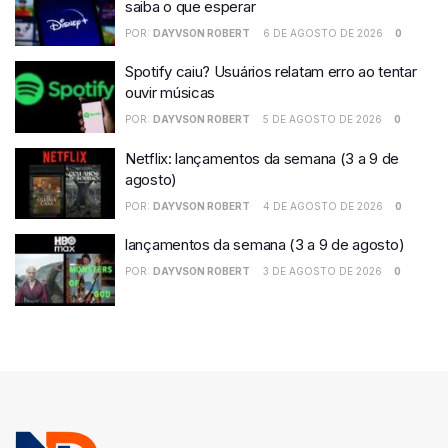
saiba o que esperar
POR:
DAYVSON ROBERT
6 DE AGOSTO DE 2026
0
Spotify caiu? Usuários relatam erro ao tentar
ouvir músicas
POR:
DAYVSON ROBERT
5 DE AGOSTO DE 2026
0
Netflix: lançamentos da semana (3 a 9 de
agosto)
POR:
DAYVSON ROBERT
4 DE AGOSTO DE 2026
0
lançamentos da semana (3 a 9 de agosto)
POR:
DAYVSON ROBERT
3 DE AGOSTO DE 2026
0