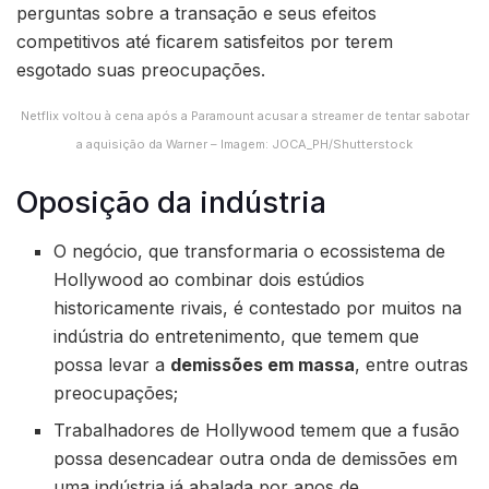
perguntas sobre a transação e seus efeitos
competitivos até ficarem satisfeitos por terem
esgotado suas preocupações.
Netflix voltou à cena após a Paramount acusar a streamer de tentar sabotar
a aquisição da Warner – Imagem: JOCA_PH/Shutterstock
Oposição da indústria
O negócio, que transformaria o ecossistema de
Hollywood ao combinar dois estúdios
historicamente rivais, é contestado por muitos na
indústria do entretenimento, que temem que
possa levar a
demissões em massa
, entre outras
preocupações;
Trabalhadores de Hollywood temem que a fusão
possa desencadear outra onda de demissões em
uma indústria já abalada por anos de