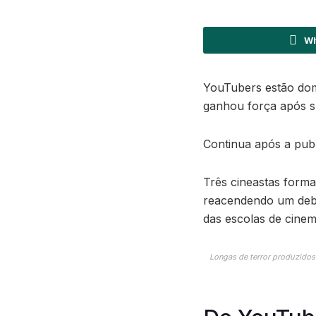
Wh
YouTubers estão domi
ganhou força após 
Continua após a publ
Três cineastas form
reacendendo um debat
das escolas de cinem
Longas de terror produzidos