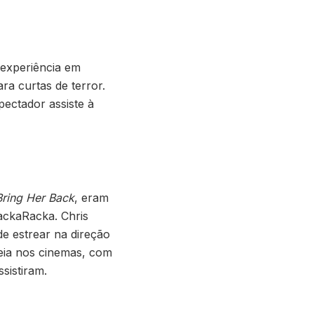
 experiência em
ra curtas de terror.
ectador assiste à
Bring Her Back
, eram
ackaRacka. Chris
e estrear na direção
reia nos cinemas, com
sistiram.