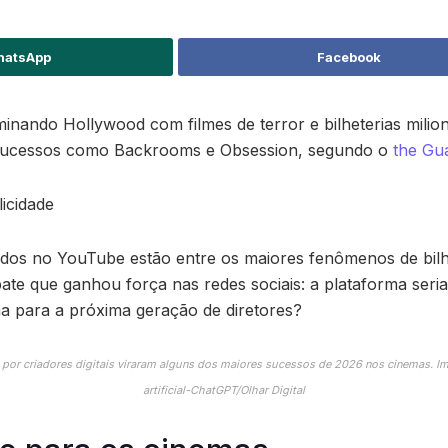
atsApp
Facebook
nando Hollywood com filmes de terror e bilheterias milio
sucessos como Backrooms e Obsession, segundo o
the Gu
icidade
ados no YouTube estão entre os maiores fenômenos de bilh
e que ganhou força nas redes sociais: a plataforma seria
a para a próxima geração de diretores?
 por criadores digitais viraram alguns dos maiores sucessos de 2026 nos cinemas. Im
artificial-ChatGPT/Olhar Digital