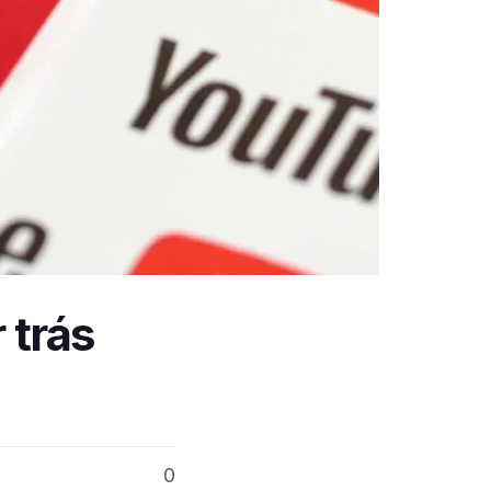
 trás
0