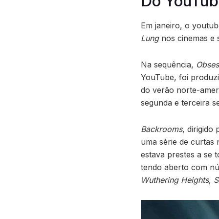
Do YouTub
Em janeiro, o youtu
Lung
nos cinemas e s
Na sequência,
Obses
YouTube, foi produz
do verão norte-ameri
segunda e terceira s
Backrooms
, dirigid
uma série de curtas 
estava prestes a se 
tendo aberto com nú
Wuthering Heights
,
S