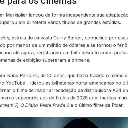
e para os cinemas
ber Markiplier lançou de forma independente sua adaptaç
uperou em bilheteria vários títulos de grandes estúdios.
sion
, estreia do cineasta Curry Barker, conhecido por esq
ido por menos de um milhão de dólares e se tornou o fenô
cano até agora, registrando um feito descrito como pratica
emanas de exibição superaram a primeira.
o por Kane Parsons, de 20 anos, que havia trazido o meme d
no YouTube , liderou as bilheterias norte-americanas no ú
tornar o filme de maior arrecadação da distribuidora A24 e
meros superiores aos de títulos de 2026 com marcas mai
cream 7
,
O Diabo Veste Prada 2
e o último filme da Pixar.