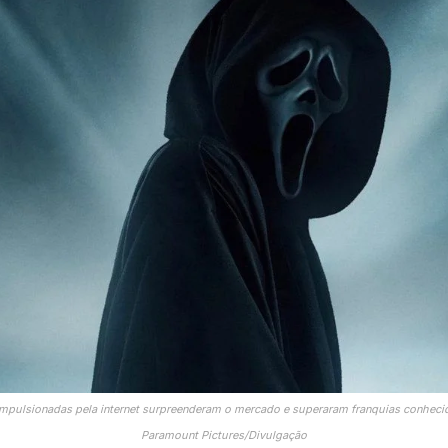
mpulsionadas pela internet surpreenderam o mercado e superaram franquias conhec
Paramount Pictures/Divulgação