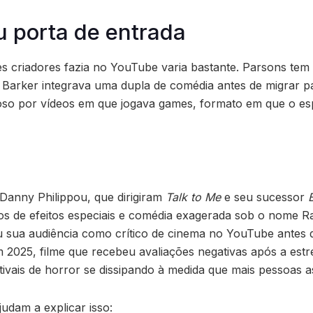
ou porta de entrada
s criadores fazia no YouTube varia bastante. Parsons tem
ry Barker integrava uma dupla de comédia antes de migrar pa
oso por vídeos em que jogava games, formato em que o esp
Danny Philippou, que dirigiram
Talk to Me
e seu sucessor
s de efeitos especiais e comédia exagerada sob o nome R
 sua audiência como crítico de cinema no YouTube antes d
m 2025, filme que recebeu avaliações negativas após a est
stivais de horror se dissipando à medida que mais pessoas as
judam a explicar isso: