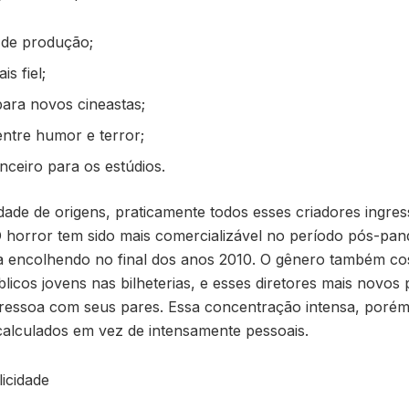
 de produção;
s fiel;
para novos cineastas;
entre humor e terror;
nceiro para os estúdios.
dade de origens, praticamente todos esses criadores ingr
O horror tem sido mais comercializável no período pós-pa
ha encolhendo no final dos anos 2010. O gênero também c
licos jovens nas bilheterias, e esses diretores mais novos
 ressoa com seus pares. Essa concentração intensa, porém
calculados em vez de intensamente pessoais.
icidade