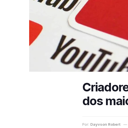
Criadore
dos mai
Por:
Dayvson Robert