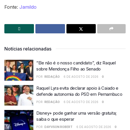
Fonte:
Jamildo
Notícias relacionadas
“Ele não é o nosso candidato”, diz Raquel
sobre Mendonça Filho ao Senado
POR:
REDAÇÃO
6 DE AGOSTO DE 2026
0
Raquel Lyra evita declarar apoio à Caiado e
defende autonomia do PSD em Pernambuco
POR:
REDAÇÃO
6 DE AGOSTO DE 2026
0
Disney+ pode ganhar uma versão gratuita;
saiba o que esperar
POR:
DAYVSON ROBERT
6 DE AGOSTO DE 2026
0