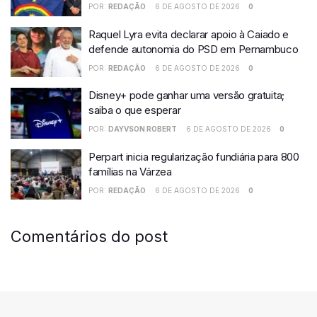
POR:
REDAÇÃO
6 DE AGOSTO DE 2026
0
Raquel Lyra evita declarar apoio à Caiado e
defende autonomia do PSD em Pernambuco
POR:
REDAÇÃO
6 DE AGOSTO DE 2026
0
Disney+ pode ganhar uma versão gratuita;
saiba o que esperar
POR:
DAYVSON ROBERT
6 DE AGOSTO DE 2026
0
Perpart inicia regularização fundiária para 800
famílias na Várzea
POR:
REDAÇÃO
6 DE AGOSTO DE 2026
0
Comentários do post