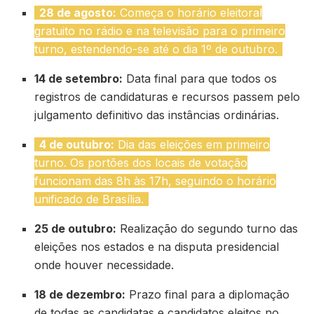
28 de agosto:
Começa o horário eleitoral
gratuito no rádio e na televisão para o primeiro
turno, estendendo-se até o dia 1º de outubro.
14 de setembro:
Data final para que todos os
registros de candidaturas e recursos passem pelo
julgamento definitivo das instâncias ordinárias.
4 de outubro:
Dia das eleições em primeiro
turno. Os portões dos locais de votação
funcionam das 8h às 17h, seguindo o horário
unificado de Brasília.
25 de outubro:
Realização do segundo turno das
eleições nos estados e na disputa presidencial
onde houver necessidade.
18 de dezembro:
Prazo final para a diplomação
de todas as candidatas e candidatos eleitos no