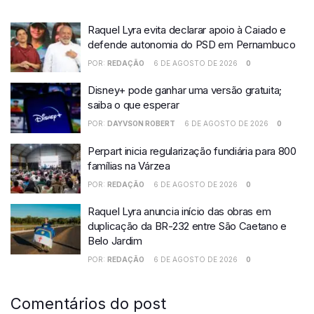
Raquel Lyra evita declarar apoio à Caiado e
defende autonomia do PSD em Pernambuco
POR:
REDAÇÃO
6 DE AGOSTO DE 2026
0
Disney+ pode ganhar uma versão gratuita;
saiba o que esperar
POR:
DAYVSON ROBERT
6 DE AGOSTO DE 2026
0
Perpart inicia regularização fundiária para 800
famílias na Várzea
POR:
REDAÇÃO
6 DE AGOSTO DE 2026
0
Raquel Lyra anuncia início das obras em
duplicação da BR-232 entre São Caetano e
Belo Jardim
POR:
REDAÇÃO
6 DE AGOSTO DE 2026
0
Comentários do post