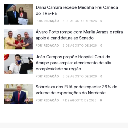
Diana Câmara recebe Medalha Frei Caneca
do TRE-PE
POR:
REDAÇÃO
8 DE AGOSTO DE 2026
0
Álvaro Porto rompe com Marília Arraes e retira
apoio à candidatura ao Senado
POR:
REDAÇÃO
8 DE AGOSTO DE 2026
0
João Campos propõe Hospital Geral do
Araripe para ampliar atendimento de alta
complexidade na região
POR:
REDAÇÃO
8 DE AGOSTO DE 2026
0
Sobretaxa dos EUA pode impactar 36% do
volume de exportações do Nordeste
POR:
REDAÇÃO
7 DE AGOSTO DE 2026
0