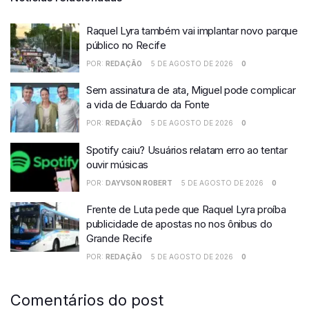
Raquel Lyra também vai implantar novo parque
público no Recife
POR:
REDAÇÃO
5 DE AGOSTO DE 2026
0
Sem assinatura de ata, Miguel pode complicar
a vida de Eduardo da Fonte
POR:
REDAÇÃO
5 DE AGOSTO DE 2026
0
Spotify caiu? Usuários relatam erro ao tentar
ouvir músicas
POR:
DAYVSON ROBERT
5 DE AGOSTO DE 2026
0
Frente de Luta pede que Raquel Lyra proíba
publicidade de apostas no nos ônibus do
Grande Recife
POR:
REDAÇÃO
5 DE AGOSTO DE 2026
0
Comentários do post