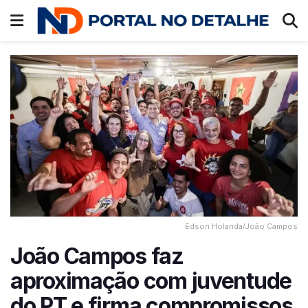
Edson Holanda/João Campos
João Campos faz
aproximação com juventude
do PT e firma compromissos