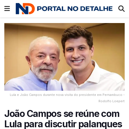
Lula e João Campos durante nova visita do presidente em Pernambuco -
Rodolfo Loepert
João Campos se reúne com
Lula para discutir palanques