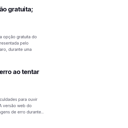
o gratuita;
a opção gratuita do
presentada pelo
aro, durante uma
erro ao tentar
iculdades para ouvir
. A versão web do
gens de erro durante...