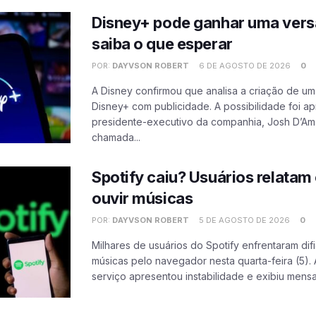
Disney+ pode ganhar uma versã
saiba o que esperar
POR:
DAYVSON ROBERT
6 DE AGOSTO DE 2026
0
A Disney confirmou que analisa a criação de um
Disney+ com publicidade. A possibilidade foi a
presidente-executivo da companhia, Josh D’Am
chamada...
Spotify caiu? Usuários relatam 
ouvir músicas
POR:
DAYVSON ROBERT
5 DE AGOSTO DE 2026
0
Milhares de usuários do Spotify enfrentaram dif
músicas pelo navegador nesta quarta-feira (5)
serviço apresentou instabilidade e exibiu mensa