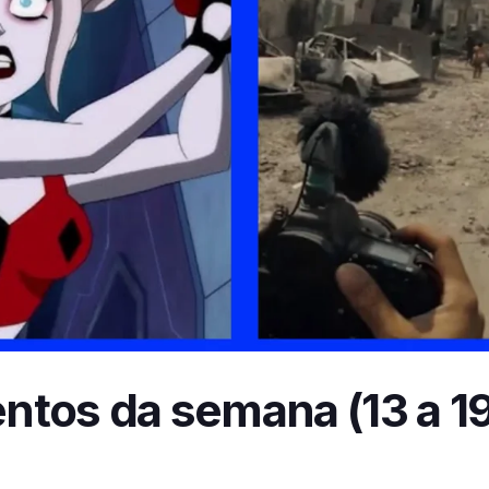
ntos da semana (13 a 1