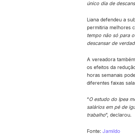
único dia de descans
Liana defendeu a su
permitiria melhores c
tempo não só para o
descansar de verdade,
A vereadora também 
os efeitos da reduçã
horas semanais pode 
diferentes faixas salar
“
O estudo do Ipea mo
salários em pé de ig
trabalho
”, declarou.
Fonte:
Jamildo