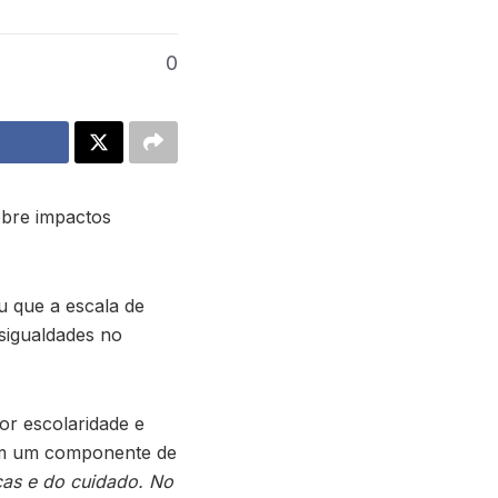
0
obre impactos
u que a escala de
sigualdades no
r escolaridade e
bém um componente de
cas e do cuidado. No