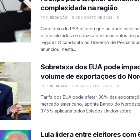
complexidade na região
POR:
REDAÇÃO
8 DE AGOSTO DE 2026
0
Candidato do PSB afirmou que unidade ampliará
especializados e reduzirá deslocamentos de pa
regiões O candidato ao Governo de Pernambu
anunciou, nesta...
Sobretaxa dos EUA pode impa
volume de exportações do Nor
POR:
REDAÇÃO
7 DE AGOSTO DE 2026
0
Tarifa dos EUA pode afetar 36% das exportaçõ
mercado americano, aponta Banco do Nordeste
37,5% aplicada pelos Estados Unidos sobre...
Lula lidera entre eleitores com