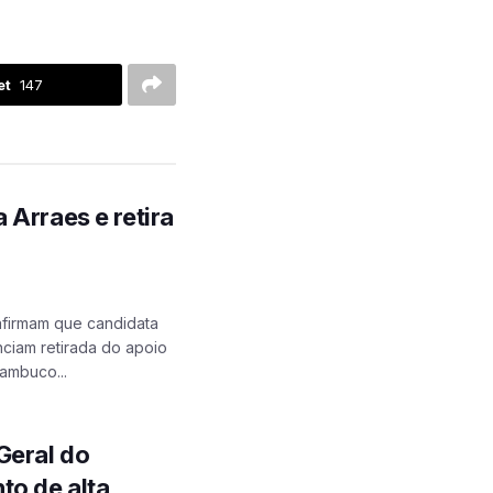
et
147
 Arraes e retira
 afirmam que candidata
ciam retirada do apoio
ambuco...
Geral do
to de alta