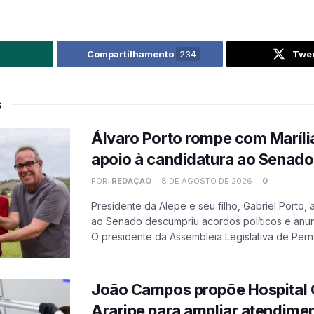
Compartilhamento
234
Twe
s
Álvaro Porto rompe com Marília
apoio à candidatura ao Senado
POR:
REDAÇÃO
8 DE AGOSTO DE 2026
0
Presidente da Alepe e seu filho, Gabriel Porto,
ao Senado descumpriu acordos políticos e anun
O presidente da Assembleia Legislativa de Pern
João Campos propõe Hospital 
Araripe para ampliar atendimen