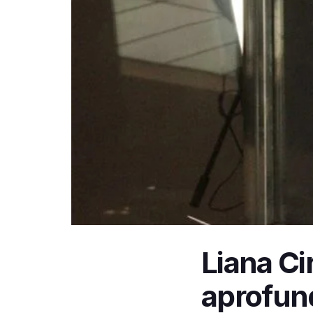
Liana Ci
aprofun