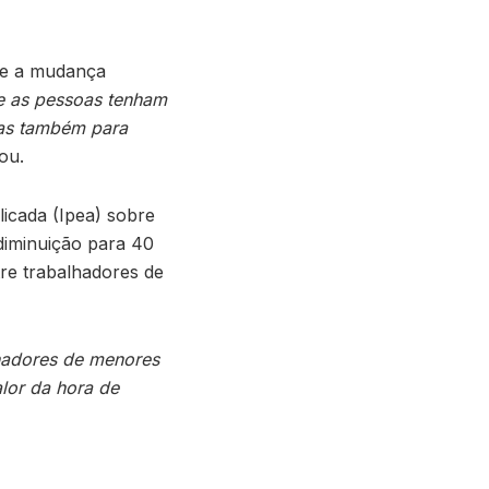
ue a mudança
e as pessoas tenham
mas também para
mou.
icada (Ipea) sobre
diminuição para 40
tre trabalhadores de
lhadores de menores
lor da hora de