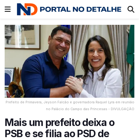
Prefeito de Primavera, Jeyson Falcão e governadora Raquel Lyra em reunião
no Palácio do Campo das Princesas - DIVULGAÇÃO
Mais um prefeito deixa o
PSB e se filia ao PSD de