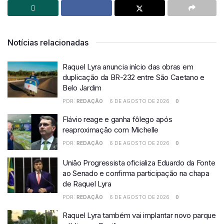
Notícias relacionadas
Raquel Lyra anuncia início das obras em
duplicação da BR-232 entre São Caetano e
Belo Jardim
POR:
REDAÇÃO
6 DE AGOSTO DE 2026
0
Flávio reage e ganha fôlego após
reaproximação com Michelle
POR:
REDAÇÃO
6 DE AGOSTO DE 2026
0
União Progressista oficializa Eduardo da Fonte
ao Senado e confirma participação na chapa
de Raquel Lyra
POR:
REDAÇÃO
6 DE AGOSTO DE 2026
0
Raquel Lyra também vai implantar novo parque