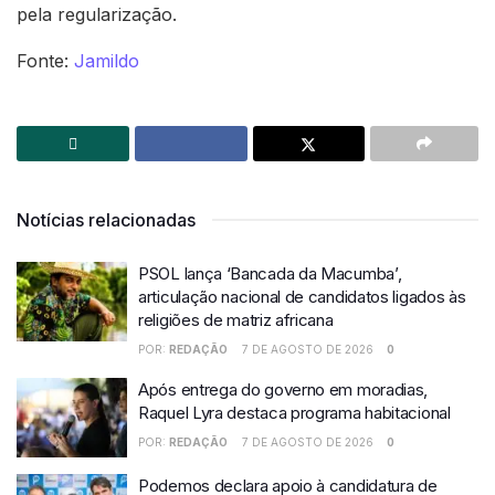
pela regularização.
Fonte:
Jamildo
Notícias relacionadas
PSOL lança ‘Bancada da Macumba’,
articulação nacional de candidatos ligados às
religiões de matriz africana
POR:
REDAÇÃO
7 DE AGOSTO DE 2026
0
Após entrega do governo em moradias,
Raquel Lyra destaca programa habitacional
POR:
REDAÇÃO
7 DE AGOSTO DE 2026
0
Podemos declara apoio à candidatura de