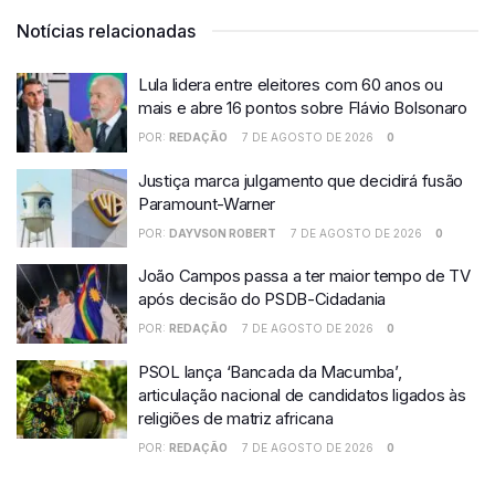
Notícias relacionadas
Lula lidera entre eleitores com 60 anos ou
mais e abre 16 pontos sobre Flávio Bolsonaro
POR:
REDAÇÃO
7 DE AGOSTO DE 2026
0
Justiça marca julgamento que decidirá fusão
Paramount-Warner
POR:
DAYVSON ROBERT
7 DE AGOSTO DE 2026
0
João Campos passa a ter maior tempo de TV
após decisão do PSDB-Cidadania
POR:
REDAÇÃO
7 DE AGOSTO DE 2026
0
PSOL lança ‘Bancada da Macumba’,
articulação nacional de candidatos ligados às
religiões de matriz africana
POR:
REDAÇÃO
7 DE AGOSTO DE 2026
0