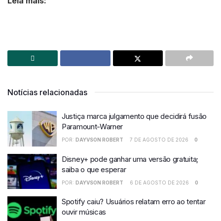
Leia mais:
Notícias relacionadas
Justiça marca julgamento que decidirá fusão
Paramount-Warner
POR:
DAYVSON ROBERT
7 DE AGOSTO DE 2026
0
Disney+ pode ganhar uma versão gratuita;
saiba o que esperar
POR:
DAYVSON ROBERT
6 DE AGOSTO DE 2026
0
Spotify caiu? Usuários relatam erro ao tentar
ouvir músicas