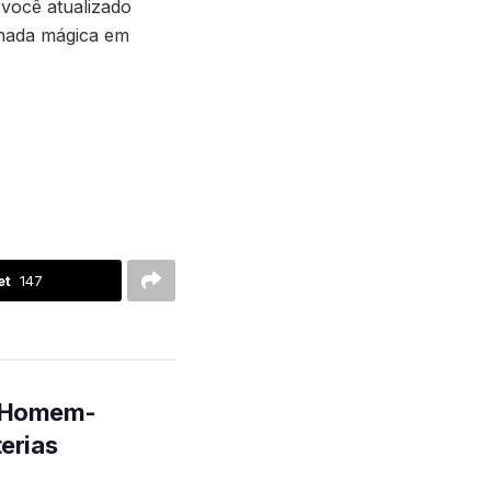
você atualizado
rnada mágica em
et
147
e Homem-
terias