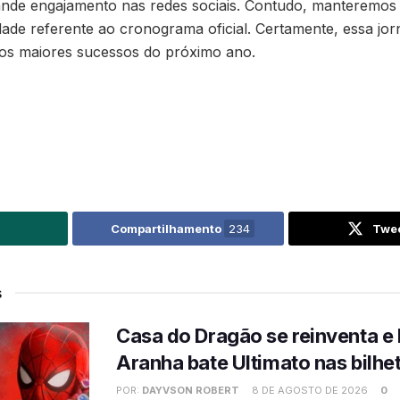
nde engajamento nas redes sociais. Contudo, manteremos 
ade referente ao cronograma oficial. Certamente, essa jo
s maiores sucessos do próximo ano.
Compartilhamento
234
Twe
s
Casa do Dragão se reinventa 
Aranha bate Ultimato nas bilhe
POR:
DAYVSON ROBERT
8 DE AGOSTO DE 2026
0