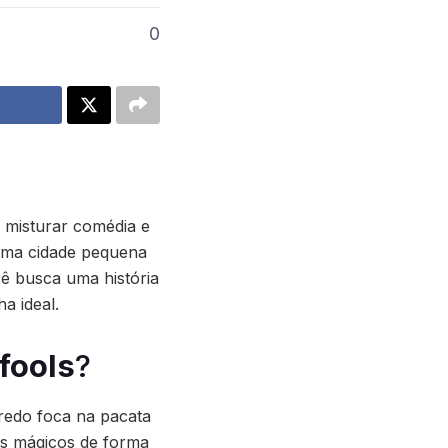
0
 misturar comédia e
uma cidade pequena
cê busca uma história
ha ideal.
fools
?
nredo foca na pacata
s mágicos de forma