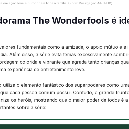
a em ação leve e humor para toda a família. (Foto: Divulgação-NETFLIX)
dorama The Wonderfools
é id
 valores fundamentais como a amizade, o apoio mútuo e a 
dia. Além disso, a série evita temas excessivamente sombri
dagem colorida e vibrante que agrada tanto crianças quan
a experiência de entretenimento leve.
o utiliza o elemento fantástico dos superpoderes como um
is que cada pessoa comum possui. Contudo, o grande trunf
iza os heróis, mostrando que o maior poder de todos é a 
rtantes sobre a série: