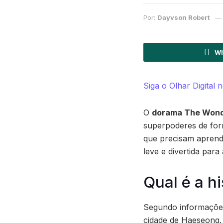
Por:
Dayvson Robert
Wh
Siga o Olhar Digital
O
dorama The Wond
superpoderes de for
que precisam aprende
leve e divertida para
Qual é a h
Segundo informações
cidade de Haeseong.