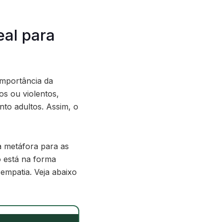
eal para
importância da
os ou violentos,
to adultos. Assim, o
a metáfora para as
o está na forma
empatia. Veja abaixo