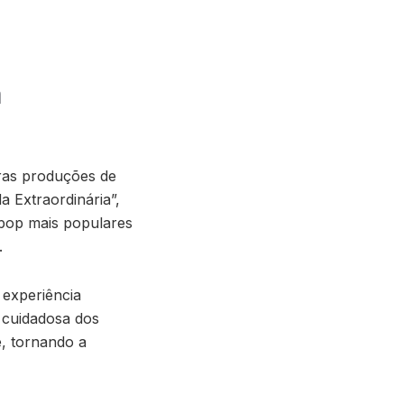
a
ras produções de
 Extraordinária”,
pop mais populares
.
 experiência
 cuidadosa dos
, tornando a