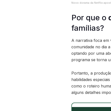
Novo dorama da Netflix apost
Por que o
famílias?
A narrativa foca em
comunidade no dia a 
optando por uma abor
programa se torna um
Portanto, a produçã
habilidades especia
como o roteiro human
alguns detalhes impo