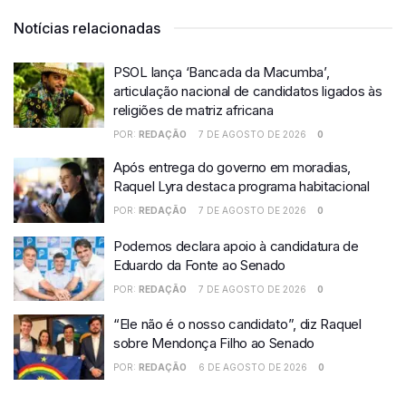
Notícias relacionadas
PSOL lança ‘Bancada da Macumba’,
articulação nacional de candidatos ligados às
religiões de matriz africana
POR:
REDAÇÃO
7 DE AGOSTO DE 2026
0
Após entrega do governo em moradias,
Raquel Lyra destaca programa habitacional
POR:
REDAÇÃO
7 DE AGOSTO DE 2026
0
Podemos declara apoio à candidatura de
Eduardo da Fonte ao Senado
POR:
REDAÇÃO
7 DE AGOSTO DE 2026
0
“Ele não é o nosso candidato”, diz Raquel
sobre Mendonça Filho ao Senado
POR:
REDAÇÃO
6 DE AGOSTO DE 2026
0