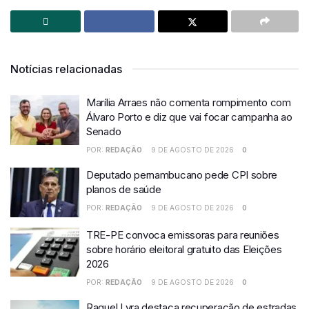
Notícias relacionadas
Marília Arraes não comenta rompimento com
Álvaro Porto e diz que vai focar campanha ao
Senado
POR:
REDAÇÃO
9 DE AGOSTO DE 2026
0
Deputado pernambucano pede CPI sobre
planos de saúde
POR:
REDAÇÃO
9 DE AGOSTO DE 2026
0
TRE-PE convoca emissoras para reuniões
sobre horário eleitoral gratuito das Eleições
2026
POR:
REDAÇÃO
9 DE AGOSTO DE 2026
0
Raquel Lyra destaca recuperação de estradas