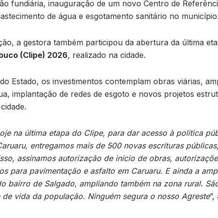
ação fundiária, inauguração de um novo Centro de Referên
astecimento de água e esgotamento sanitário no município
ão, a gestora também participou da abertura da última et
buco (Clipe) 2026
, realizado na cidade.
o Estado, os investimentos contemplam obras viárias, amp
a, implantação de redes de esgoto e novos projetos estru
 cidade.
e na última etapa do Clipe, para dar acesso à política pú
Caruaru, entregamos mais de 500 novas escrituras pública
sso, assinamos autorização de início de obras, autorizações
os para pavimentação e asfalto em Caruaru. E ainda a amp
o bairro de Salgado, ampliando também na zona rural. São
e de vida da população. Ninguém segura o nosso Agreste
”,