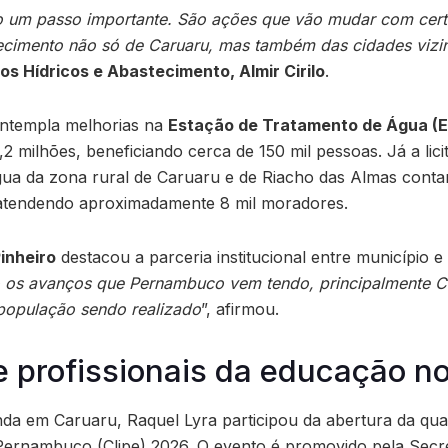
 um passo importante. São ações que vão mudar com cer
tecimento não só de Caruaru, mas também das cidades vizi
os Hídricos e Abastecimento, Almir Cirilo
.
ntempla melhorias na
Estação de Tratamento de Água (
,2 milhões, beneficiando cerca de 150 mil pessoas. Já a lic
ua da zona rural de Caruaru e de Riacho das Almas conta
 atendendo aproximadamente 8 mil moradores.
Pinheiro
destacou a parceria institucional entre município e 
os avanços que Pernambuco vem tendo, principalmente C
população sendo realizado
”, afirmou.
e profissionais da educação n
da em Caruaru, Raquel Lyra participou da abertura da quar
e Pernambuco (Clipe) 2026. O evento é promovido pela Secre