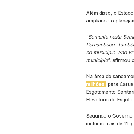
Além disso, o Estado
ampliando o planeja
“
Somente nesta Seman
Pernambuco. Também 
no município. São vi
município
”, afirmou 
Na área de saneame
milhões
para Caruar
Esgotamento Sanitár
Elevatória de Esgoto
Segundo o Governo d
incluem mais de 11 q