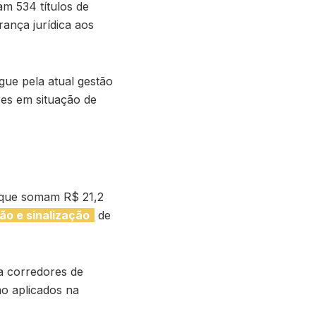
am 534 títulos de
rança jurídica aos
gue pela atual gestão
res em situação de
 que somam R$ 21,2
o e sinalização
de
 a corredores de
ão aplicados na