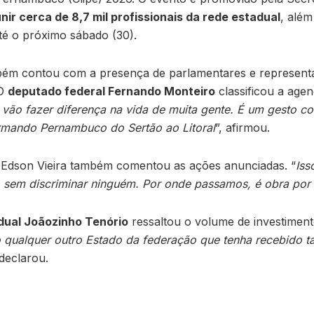
nir cerca de 8,7 mil profissionais da rede estadual
, além
até o próximo sábado (30).
m contou com a presença de parlamentares e representan
 O
deputado federal Fernando Monteiro
classificou a age
 vão fazer diferença na vida de muita gente. É um gesto c
formando Pernambuco do Sertão ao Litoral
”, afirmou.
 Edson Vieira também comentou as ações anunciadas. “
Iss
 sem discriminar ninguém. Por onde passamos, é obra por 
dual Joãozinho Tenório
ressaltou o volume de investiment
qualquer outro Estado da federação que tenha recebido ta
 declarou.