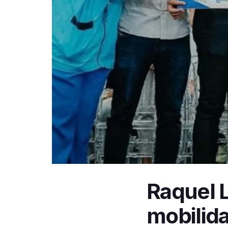
Raquel L
mobilid