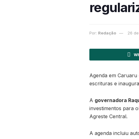
regulari
Por:
Redação
26 de
Wh
Agenda em Caruaru d
escrituras e inaugu
A
governadora Raqu
investimentos para 
Agreste Central.
A agenda incluiu aut