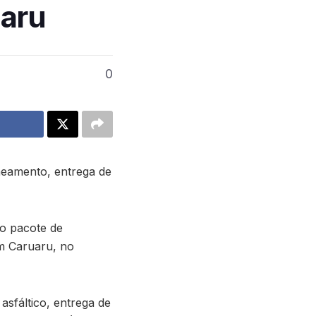
uaru
0
neamento, entrega de
o pacote de
em Caruaru, no
asfáltico, entrega de