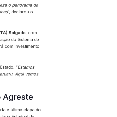
teza o panorama da
nhas
”, declarou o
ETA) Salgado
, com
itação do Sistema de
rá com investimento
Estado. “
Estamos
aruaru. Aqui vemos
o Agreste
ta e última etapa do
taria Estadual de