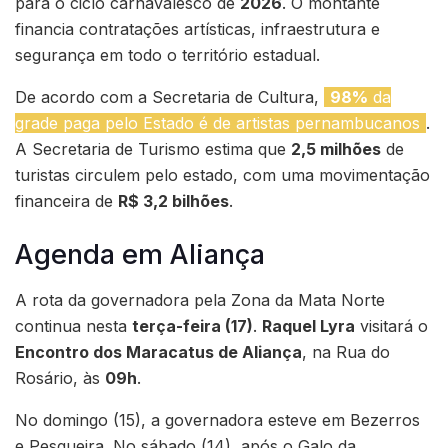
para o ciclo carnavalesco de
2026
. O montante
financia contratações artísticas, infraestrutura e
segurança em todo o território estadual.
De acordo com a Secretaria de Cultura,
98%
da
grade paga pelo Estado é de artistas pernambucanos
.
A Secretaria de Turismo estima que
2,5 milhões
de
turistas circulem pelo estado, com uma movimentação
financeira de
R$ 3,2 bilhões
.
Agenda em Aliança
A rota da governadora pela Zona da Mata Norte
continua nesta
terça-feira (17)
.
Raquel Lyra
visitará o
Encontro dos Maracatus de Aliança
, na Rua do
Rosário, às
09h
.
No domingo (15), a governadora esteve em Bezerros
e Pesqueira. No sábado (14), após o Galo da