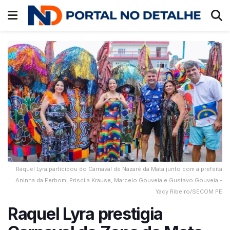
Raquel Lyra participou do Carnaval de Nazaré da Mata junto com a prefeita
Aninha da Ferbom, Priscila Krause, Marcelo Gouveia e Gustavo Gouveia -
Yacy Ribeiro/SECOM PE
Raquel Lyra prestigia