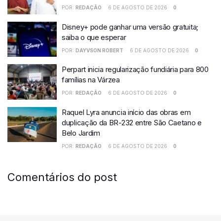
POR:
REDAÇÃO
6 DE AGOSTO DE 2026
0
Disney+ pode ganhar uma versão gratuita;
saiba o que esperar
POR:
DAYVSON ROBERT
6 DE AGOSTO DE 2026
0
Perpart inicia regularização fundiária para 800
famílias na Várzea
POR:
REDAÇÃO
6 DE AGOSTO DE 2026
0
Raquel Lyra anuncia início das obras em
duplicação da BR-232 entre São Caetano e
Belo Jardim
POR:
REDAÇÃO
6 DE AGOSTO DE 2026
0
Comentários do post