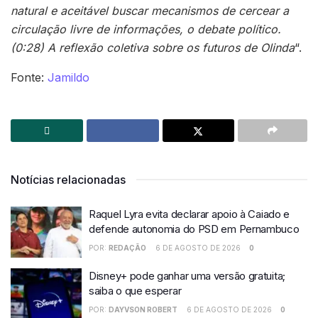
natural e aceitável
buscar mecanismos de cercear a
circulação livre de informações, o debate político.
(0:28)
A reflexão coletiva sobre os futuros de Olinda
“.
Fonte:
Jamildo
Notícias relacionadas
Raquel Lyra evita declarar apoio à Caiado e
defende autonomia do PSD em Pernambuco
POR:
REDAÇÃO
6 DE AGOSTO DE 2026
0
Disney+ pode ganhar uma versão gratuita;
saiba o que esperar
POR:
DAYVSON ROBERT
6 DE AGOSTO DE 2026
0