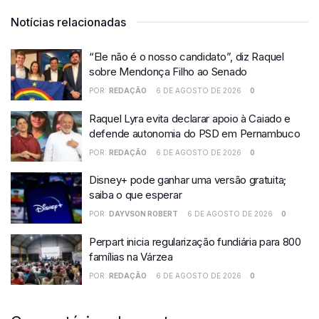
Notícias relacionadas
“Ele não é o nosso candidato”, diz Raquel
sobre Mendonça Filho ao Senado
POR:
REDAÇÃO
6 DE AGOSTO DE 2026
0
Raquel Lyra evita declarar apoio à Caiado e
defende autonomia do PSD em Pernambuco
POR:
REDAÇÃO
6 DE AGOSTO DE 2026
0
Disney+ pode ganhar uma versão gratuita;
saiba o que esperar
POR:
DAYVSON ROBERT
6 DE AGOSTO DE 2026
0
Perpart inicia regularização fundiária para 800
famílias na Várzea
POR:
REDAÇÃO
6 DE AGOSTO DE 2026
0