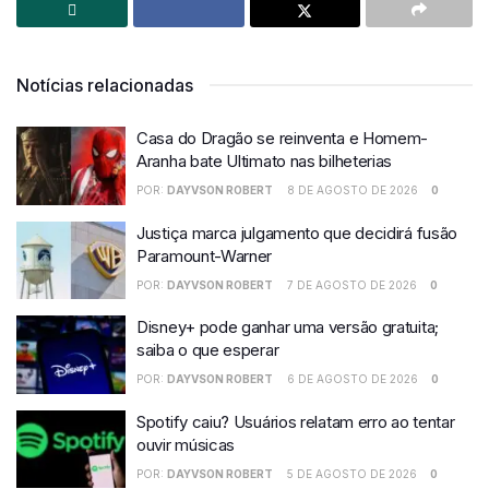
Notícias relacionadas
Casa do Dragão se reinventa e Homem-
Aranha bate Ultimato nas bilheterias
POR:
DAYVSON ROBERT
8 DE AGOSTO DE 2026
0
Justiça marca julgamento que decidirá fusão
Paramount-Warner
POR:
DAYVSON ROBERT
7 DE AGOSTO DE 2026
0
Disney+ pode ganhar uma versão gratuita;
saiba o que esperar
POR:
DAYVSON ROBERT
6 DE AGOSTO DE 2026
0
Spotify caiu? Usuários relatam erro ao tentar
ouvir músicas
POR:
DAYVSON ROBERT
5 DE AGOSTO DE 2026
0