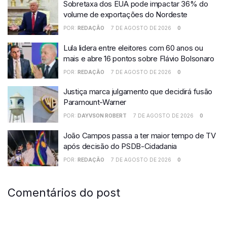
Sobretaxa dos EUA pode impactar 36% do
volume de exportações do Nordeste
POR:
REDAÇÃO
7 DE AGOSTO DE 2026
0
Lula lidera entre eleitores com 60 anos ou
mais e abre 16 pontos sobre Flávio Bolsonaro
POR:
REDAÇÃO
7 DE AGOSTO DE 2026
0
Justiça marca julgamento que decidirá fusão
Paramount-Warner
POR:
DAYVSON ROBERT
7 DE AGOSTO DE 2026
0
João Campos passa a ter maior tempo de TV
após decisão do PSDB-Cidadania
POR:
REDAÇÃO
7 DE AGOSTO DE 2026
0
Comentários do post