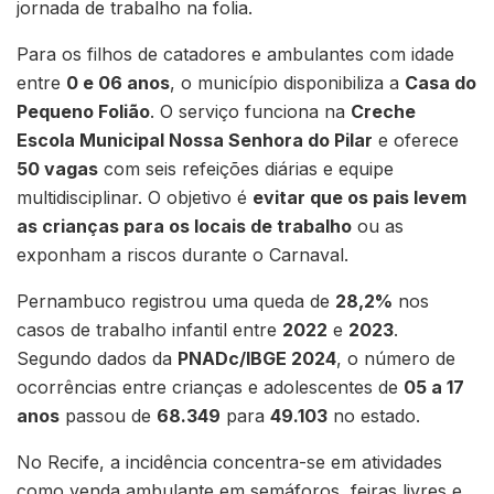
jornada de trabalho na folia.
Para os filhos de catadores e ambulantes com idade
entre
0 e 06 anos
, o município disponibiliza a
Casa do
Pequeno Folião
. O serviço funciona na
Creche
Escola Municipal Nossa Senhora do Pilar
e oferece
50 vagas
com seis refeições diárias e equipe
multidisciplinar. O objetivo é
evitar que os pais levem
as crianças para os locais de trabalho
ou as
exponham a riscos durante o Carnaval.
Pernambuco registrou uma queda de
28,2%
nos
casos de trabalho infantil entre
2022
e
2023
.
Segundo dados da
PNADc/IBGE 2024
, o número de
ocorrências entre crianças e adolescentes de
05 a 17
anos
passou de
68.349
para
49.103
no estado.
No Recife, a incidência concentra-se em atividades
como venda ambulante em semáforos, feiras livres e