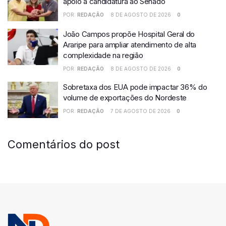
apoio à candidatura ao Senado
POR:
REDAÇÃO
8 DE AGOSTO DE 2026
0
João Campos propõe Hospital Geral do
Araripe para ampliar atendimento de alta
complexidade na região
POR:
REDAÇÃO
8 DE AGOSTO DE 2026
0
Sobretaxa dos EUA pode impactar 36% do
volume de exportações do Nordeste
POR:
REDAÇÃO
7 DE AGOSTO DE 2026
0
Comentários do post