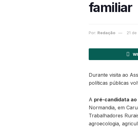
familiar
Por:
Redação
21 de
Wh
Durante visita ao A
políticas públicas vol
A
pré-candidata ao 
Normandia, em Carua
Trabalhadores Rurai
agroecologia, agricul