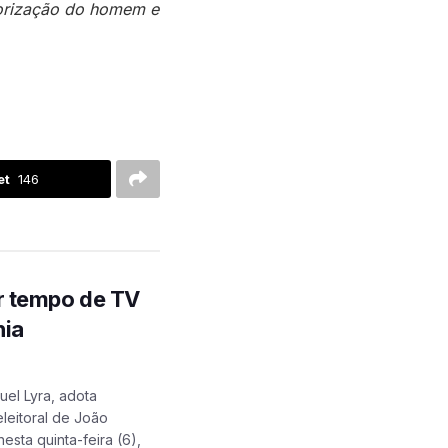
lorização do homem e
et
146
r tempo de TV
nia
el Lyra, adota
leitoral de João
sta quinta-feira (6),