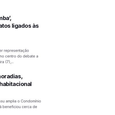
ba’,
atos ligados às
er representação
a no centro do debate a
a (7),...
oradias,
habitacional
assu amplia o Condomínio
já beneficiou cerca de