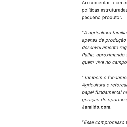
Ao comentar o cenár
políticas estruturad
pequeno produtor.
“
A agricultura famili
apenas de produção 
desenvolvimento reg
Palha, aproximando s
quem vive no campo
“
Também é fundamenta
Agricultura e refor
papel fundamental nã
geração de oportunid
Jamildo.com
.
“
Esse compromisso fa