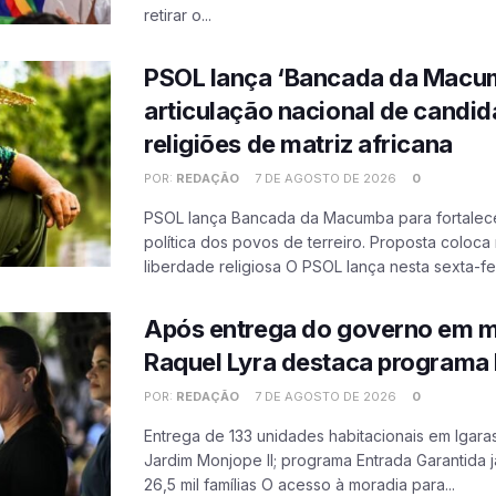
retirar o...
PSOL lança ‘Bancada da Macum
articulação nacional de candid
religiões de matriz africana
POR:
REDAÇÃO
7 DE AGOSTO DE 2026
0
PSOL lança Bancada da Macumba para fortalec
política dos povos de terreiro. Proposta coloc
liberdade religiosa O PSOL lança nesta sexta-feir
Após entrega do governo em m
Raquel Lyra destaca programa 
POR:
REDAÇÃO
7 DE AGOSTO DE 2026
0
Entrega de 133 unidades habitacionais em Igar
Jardim Monjope II; programa Entrada Garantida 
26,5 mil famílias O acesso à moradia para...