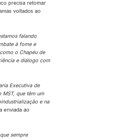
uco precisa retomar
ramas voltados ao
 estamos falando
ombate à fome e
s como o Chapéu de
ciência e diálogo com
aria Executiva de
 o MST, que têm um
industrialização e na
ta enviada ao
, que sempre