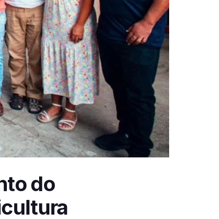
nto do
cultura