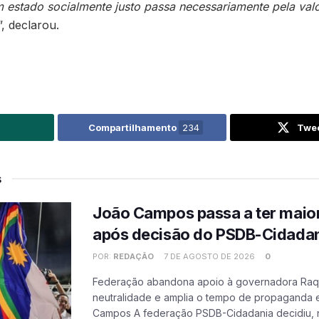
estado socialmente justo passa necessariamente pela va
”, declarou.
Compartilhamento
234
Twe
s
João Campos passa a ter maio
após decisão do PSDB-Cidada
POR:
REDAÇÃO
7 DE AGOSTO DE 2026
0
Federação abandona apoio à governadora Raqu
neutralidade e amplia o tempo de propaganda e
Campos A federação PSDB-Cidadania decidiu, ne