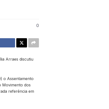
0
a Arraes discutiu
20) o Assentamento
do Movimento dos
rada referência em