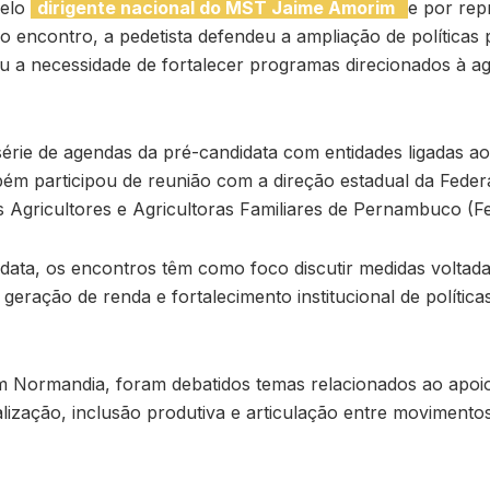
pelo
dirigente nacional do MST Jaime Amorim
e por rep
 encontro, a pedetista defendeu a ampliação de políticas 
ou a necessidade de fortalecer programas direcionados à agr
 série de agendas da pré-candidata com entidades ligadas a
bém participou de reunião com a direção estadual da Fede
 Agricultores e Agricultoras Familiares de Pernambuco (Fe
ata, os encontros têm como foco discutir medidas voltada
geração de renda e fortalecimento institucional de política
m Normandia, foram debatidos temas relacionados ao apoio
ialização, inclusão produtiva e articulação entre movimentos