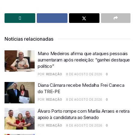
Notícias relacionadas
Mano Medeiros afirma que ataques pessoais
aumentaram após reeleição: “ganhei destaque
político”
POR:
REDAÇÃO
8 DE AGOSTO DE 2026
0
Diana Câmara recebe Medalha Frei Caneca
do TRE-PE
POR:
REDAÇÃO
8 DE AGOSTO DE 2026
0
Álvaro Porto rompe com Marília Arraes e retira
apoio à candidatura ao Senado
POR:
REDAÇÃO
8 DE AGOSTO DE 2026
0