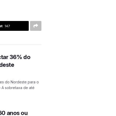
et
147
ctar 36% do
deste
es do Nordeste para o
 A sobretaxa de até
 60 anos ou