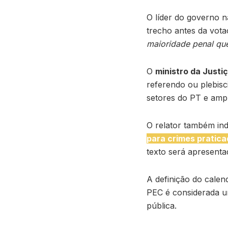
O líder do governo n
trecho antes da vota
maioridade penal qu
O
ministro da Justi
referendo ou plebisc
setores do PT e ampl
O relator também ind
para crimes pratica
texto será apresenta
A definição do calen
PEC é considerada u
pública.