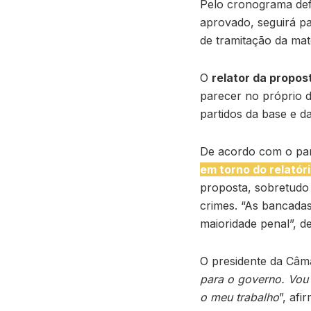
Pelo cronograma defi
aprovado, seguirá pa
de tramitação da mat
O
relator da propos
parecer no próprio d
partidos da base e d
De acordo com o pa
em torno do relatór
proposta, sobretudo
crimes. “As bancadas
maioridade penal”, d
O presidente da Câma
para o governo. Vou 
o meu trabalho
”, afi