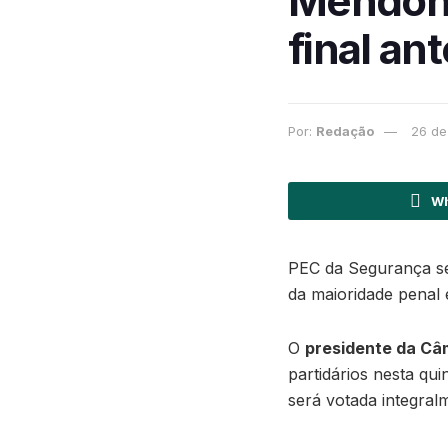
Mendonç
final an
Por:
Redação
26 de
Wh
PEC da Segurança ser
da maioridade penal 
O
presidente da Câ
partidários nesta qu
será votada integral