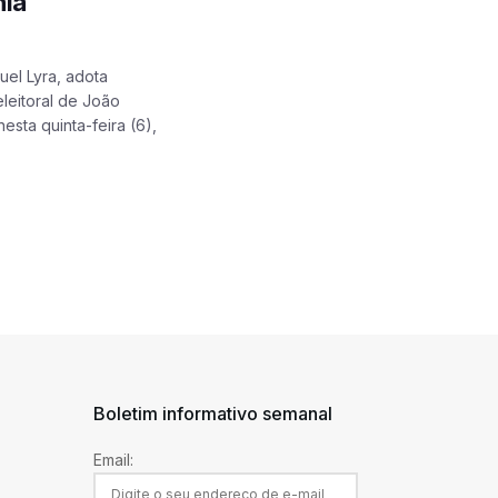
nia
el Lyra, adota
leitoral de João
sta quinta-feira (6),
Boletim informativo semanal
Email: