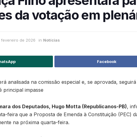
a Filho apresentará pa
tes da votação em plená
 fevereiro de 2026
in
Notícias
atsApp
Facebook
á analisada na comissão especial e, se aprovada, seguirá
é principal impasse
mara dos Deputados, Hugo Motta (Republicanos-PB)
, in
inta-feira que a Proposta de Emenda à Constituição (PEC) 
mente na próxima quarta-feira.