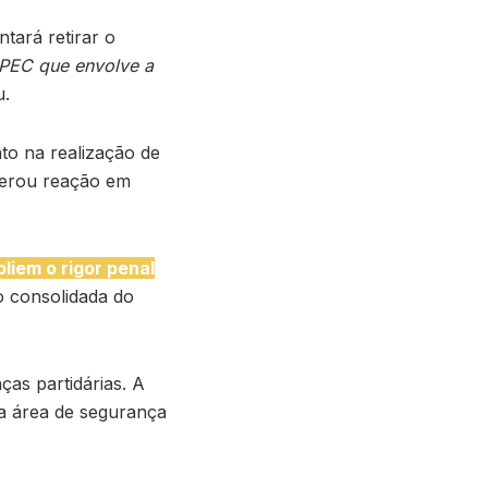
tará retirar o
 PEC que envolve a
u.
to na realização de
gerou reação em
liem o rigor penal
o consolidada do
ças partidárias. A
a área de segurança