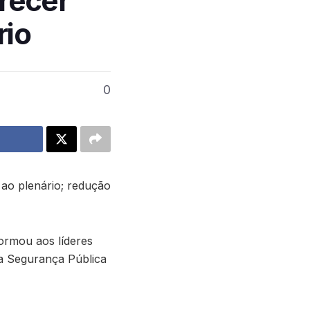
recer
rio
0
 ao plenário; redução
formou aos líderes
da Segurança Pública