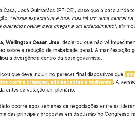
a Casa, José Guimarães (PT-CE), disse que a base ainda ten
ção. “
Nossa expectativa é boa, mas há um tema central na
e queremos retirar para chegar a um entendimento
”, afirmo
ça, Wellington Cesar Lima
, declarou que não vê impedimen
ito sobre a redução da maioridade penal. A manifestação 
iou a divergência dentro da base governista.
icou que deve incluir no parecer final dispositivos que
amp
dos contra crianças, adolescentes e mulheres
. A versã
da antes da votação em plenário.
dário ocorre após semanas de negociações entre as lideran
ma das principais propostas em discussão no Congresso n