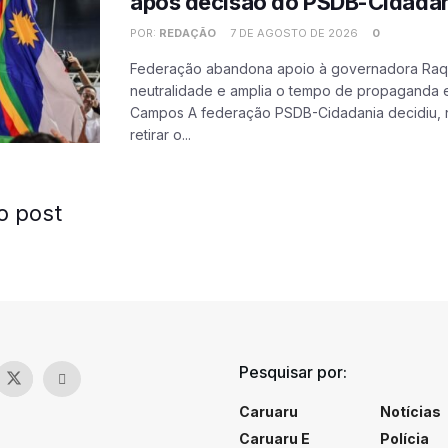
após decisão do PSDB-Cidada
POR:
REDAÇÃO
7 DE AGOSTO DE 2026
0
Federação abandona apoio à governadora Raqu
neutralidade e amplia o tempo de propaganda e
Campos A federação PSDB-Cidadania decidiu, ne
retirar o...
o post
Pesquisar por:
Caruaru
Notícias
Caruaru E
Polícia