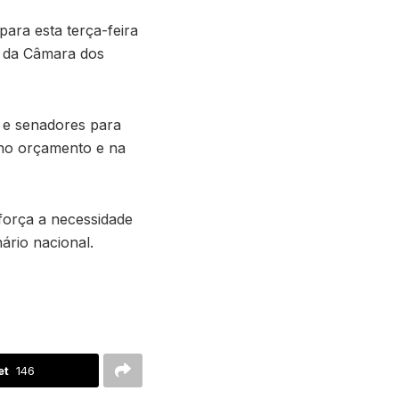
ara esta terça-feira
1 da Câmara dos
s e senadores para
 no orçamento e na
força a necessidade
ário nacional.
et
146