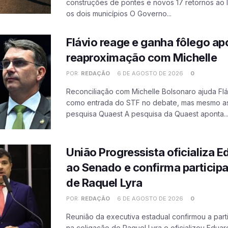
construções de pontes e novos 17 retornos ao 
os dois municípios O Governo...
Flávio reage e ganha fôlego ap
reaproximação com Michelle
POR:
REDAÇÃO
6 DE AGOSTO DE 2026
0
Reconciliação com Michelle Bolsonaro ajuda Flá
como entrada do STF no debate, mas mesmo ass
pesquisa Quaest A pesquisa da Quaest aponta..
União Progressista oficializa 
ao Senado e confirma particip
de Raquel Lyra
POR:
REDAÇÃO
6 DE AGOSTO DE 2026
0
Reunião da executiva estadual confirmou a par
na coligação de Raquel Lyra e oficializou Edua