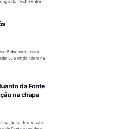
longo do trecho entre
ós
vio Bolsonaro, assim
im Lula ainda lidera na
.
Eduardo da Fonte
ação na chapa
ticipação da federação
rdo da Fonte candidato