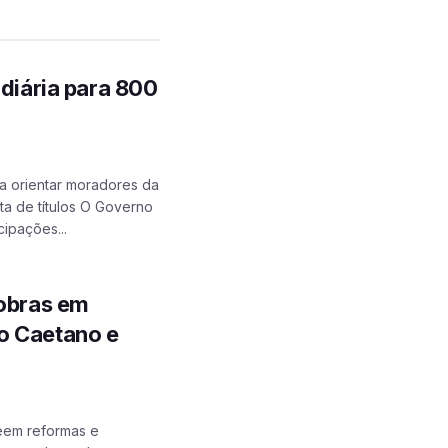
ndiária para 800
a orientar moradores da
a de títulos O Governo
ipações...
 obras em
o Caetano e
eem reformas e