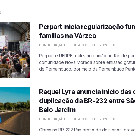
s
Perpart inicia regularização fu
famílias na Várzea
POR:
REDAÇÃO
6 DE AGOSTO DE 2026
0
Perpart e UFRPE realizam reunião no Recife par
comunidade Nova Morada sobre emissão gratuit
de Pernambuco, por meio da Pernambuco Partic
Raquel Lyra anuncia início das
duplicação da BR-232 entre Sã
Belo Jardim
POR:
REDAÇÃO
6 DE AGOSTO DE 2026
0
Obras na BR-232 têm prazo de dois anos, prev