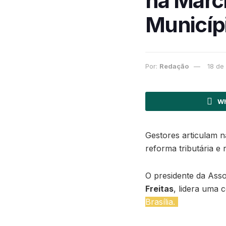
na March
Municíp
Por:
Redação
18 de
Wh
Gestores articulam n
reforma tributária e
O presidente da Ass
Freitas
, lidera uma 
Brasília.