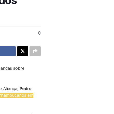
 dos
0
mandas sobre
de Aliança,
Pedro
 pernambucanos em