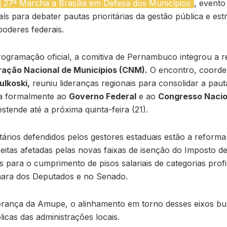
a
27ª Marcha a Brasília em Defesa dos Municípios
, evento
ís para debater pautas prioritárias da gestão pública e estr
poderes federais.
rogramação oficial, a comitiva de Pernambuco integrou a 
ração Nacional de Municípios (CNM).
O encontro, coorde
ulkoski,
reuniu lideranças regionais para consolidar a paut
da formalmente ao
Governo Federal
e ao
Congresso Nacio
stende até a próxima quinta-feira (21).
tários defendidos pelos gestores estaduais estão a reforma t
itas afetadas pelas novas faixas de isenção do Imposto de
s para o cumprimento de pisos salariais de categorias profi
ara dos Deputados e no Senado.
erança da Amupe, o alinhamento em torno desses eixos bus
licas das administrações locais.