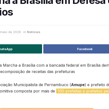
a a Brasília em Defesa
ios
 maio de 2026
in
Notícias
atsApp
Facebook
a Marcha a Brasília com a bancada federal em Brasília de
 recomposição de receitas das prefeituras
ociação Municipalista de Pernambuco (
Amupe
) e prefeito 
comitiva composta por mais de
100 prefeitas e prefeitos