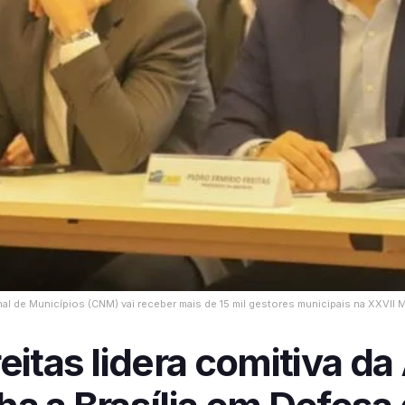
l de Municípios (CNM) vai receber mais de 15 mil gestores municipais na XXVII M
eitas lidera comitiva d