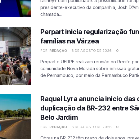
Disney+ com publicidade. A possibilidade foi a
presidente-executivo da companhia, Josh D’Am
chamada...
Perpart inicia regularização fu
famílias na Várzea
POR:
REDAÇÃO
6 DE AGOSTO DE 2026
0
Perpart e UFRPE realizam reunião no Recife par
comunidade Nova Morada sobre emissão gratuit
de Pernambuco, por meio da Pernambuco Partic
Raquel Lyra anuncia início das
duplicação da BR-232 entre Sã
Belo Jardim
POR:
REDAÇÃO
6 DE AGOSTO DE 2026
0
Obras na BR-232 têm prazo de dois anos, prev