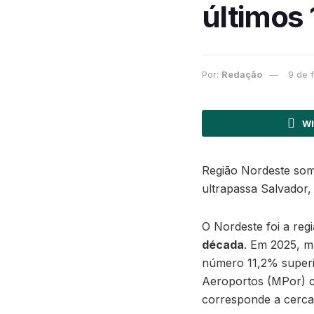
últimos 
Por:
Redação
9 de 
Wh
Região Nordeste som
ultrapassa Salvador,
O Nordeste foi a reg
década
. Em 2025, m
número 11,2% superi
Aeroportos (MPor) c
corresponde a cerca 