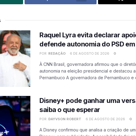
s
Raquel Lyra evita declarar apoi
defende autonomia do PSD e
POR:
REDAÇÃO
6 DE AGOSTO DE 2026
0
À CNN Brasil, governadora afirmou que o diretór
autonomia na eleição presidencial e destacou
Pernambuco A governadora de Pernambuco e ca
Disney+ pode ganhar uma versã
saiba o que esperar
POR:
DAYVSON ROBERT
6 DE AGOSTO DE 2026
0
A Disney confirmou que analisa a criação de um