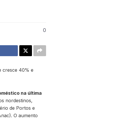
0
fe cresce 40% e
oméstico na última
os nordestinos,
ério de Portos e
Anac). O aumento