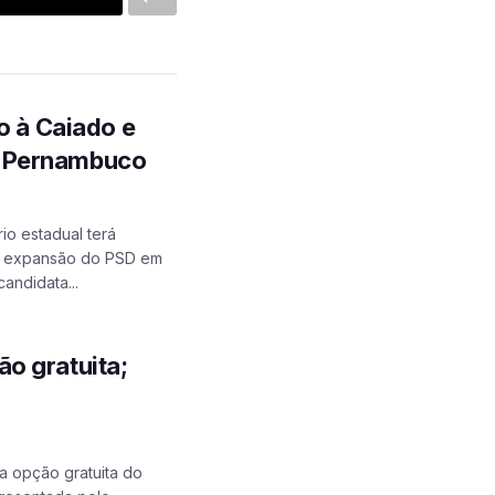
o à Caiado e
m Pernambuco
io estadual terá
 a expansão do PSD em
ndidata...
o gratuita;
a opção gratuita do