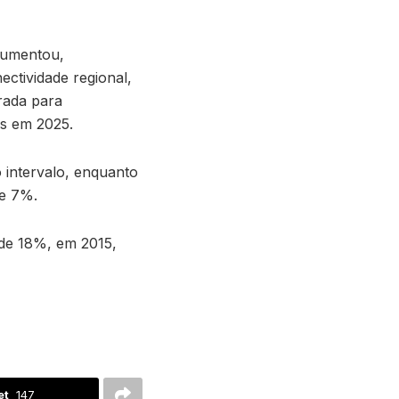
aumentou,
ectividade regional,
rada para
os em 2025.
 intervalo, enquanto
de 7%.
 de 18%, em 2015,
et
147