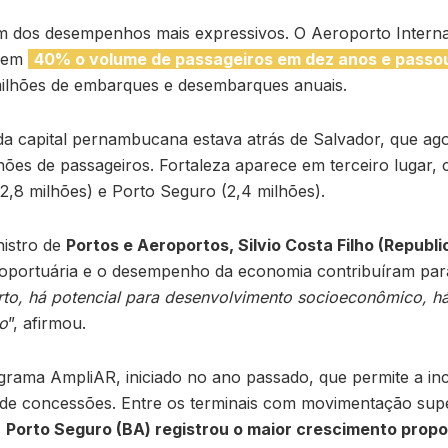
m dos desempenhos mais expressivos. O Aeroporto Interna
u em
40% o volume de passageiros em dez anos e passou 
milhões de embarques e desembarques anuais.
 da capital pernambucana estava atrás de Salvador, que a
hões de passageiros. Fortaleza aparece em terceiro lugar, 
2,8 milhões) e Porto Seguro (2,4 milhões).
istro de
Portos e Aeroportos, Silvio Costa Filho (Republ
eroportuária e o desempenho da economia contribuíram par
to, há potencial para desenvolvimento socioeconômico, há
o
”, afirmou.
ograma AmpliAR, iniciado no ano passado, que permite a in
 de concessões. Entre os terminais com movimentação supe
,
Porto Seguro (BA) registrou o maior crescimento propo