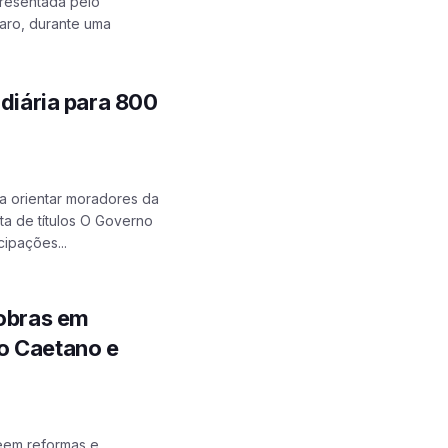
presentada pelo
aro, durante uma
ndiária para 800
a orientar moradores da
a de títulos O Governo
ipações...
 obras em
o Caetano e
eem reformas e