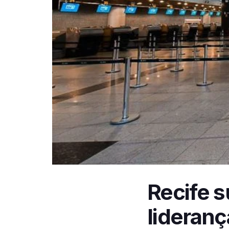
Recife 
lideranç