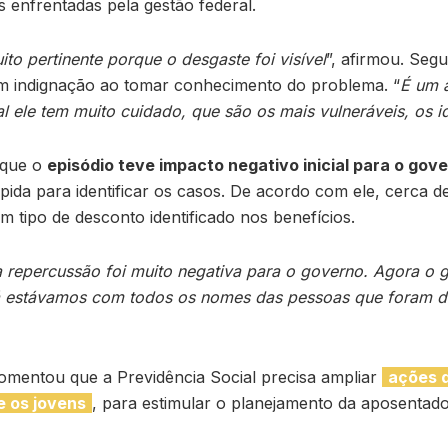
s enfrentadas pela gestão federal.
to pertinente porque o desgaste foi visível
”, afirmou. Segu
om indignação ao tomar conhecimento do problema. “
É um 
 ele tem muito cuidado, que são os mais vulneráveis, os i
 que o
episódio teve impacto negativo inicial para o gov
ida para identificar os casos. De acordo com ele, cerca d
m tipo de desconto identificado nos benefícios.
a repercussão foi muito negativa para o governo. Agora o 
á estávamos com todos os nomes das pessoas que foram 
omentou que a Previdência Social precisa ampliar
ações 
e os jovens
, para estimular o planejamento da aposentado