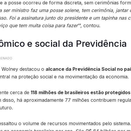
ue a posse ocorreu de forma discreta, sem cerimônias forma
 ser ministro faz uma posse solene, tem cerimônia, jantar
isso. Foi a assinatura junto do presidente e um tapinha nas 
iço que tem muita coisa para fazer
’”, contou.
mico e social da Previdência
 SENADO
a, Wolney destacou o
alcance da Previdência Social no pa
ntral na proteção social e na movimentação da economia.
ente cerca de
118 milhões de brasileiros estão protegidos
m disso, há aproximadamente 77 milhões contribuem regula
uturo.
essaltou o volume de recursos movimentados pelo sistema.
os na economia brasileira por ano. São R$ 84 bilhões por