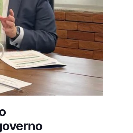
o
 governo