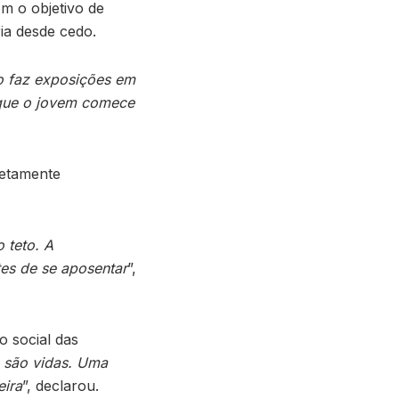
m o objetivo de
ia desde cedo.
o faz exposições em
m que o jovem comece
retamente
 teto. A
es de se aposentar
”,
 social das
e são vidas. Uma
eira
”, declarou.