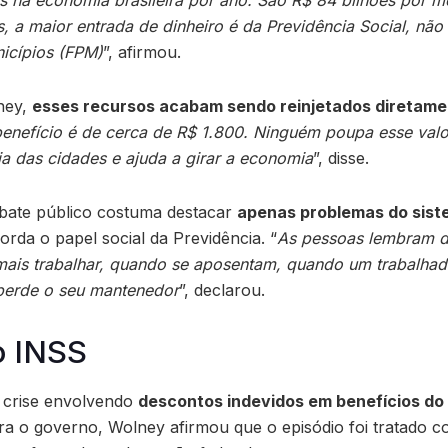
os, a maior entrada de dinheiro é da Previdência Social, nã
icípios (FPM)
”, afirmou.
ney,
esses recursos acabam sendo reinjetados diretam
enefício é de cerca de R$ 1.800. Ninguém poupa esse valor
a das cidades e ajuda a girar a economia
”, disse.
ebate público costuma destacar
apenas problemas do siste
orda o papel social da Previdência. “
As pessoas lembram d
is trabalhar, quando se aposentam, quando um trabalhado
perde o seu mantenedor
”, declarou.
o INSS
 crise envolvendo
descontos indevidos em benefícios do
para o governo, Wolney afirmou que o episódio foi tratado