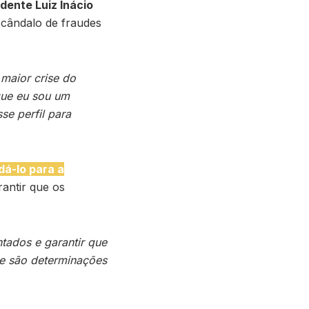
dente Luiz Inácio
scândalo de fraudes
 maior crise do
que eu sou um
se perfil para
dá-lo para a
rantir que os
tados e garantir que
de são determinações