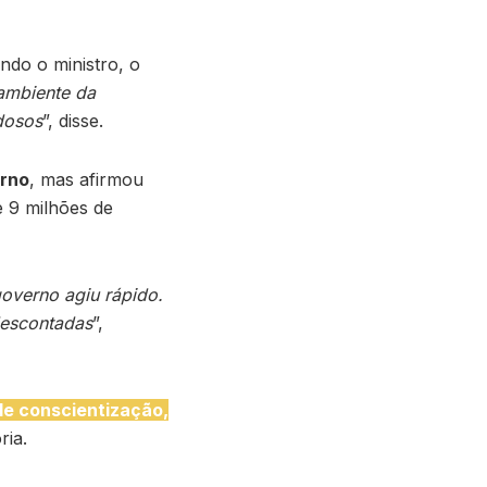
ndo o ministro, o
ambiente da
dosos
”, disse.
erno
, mas afirmou
e 9 milhões de
governo agiu rápido.
descontadas
”,
de conscientização,
ria.