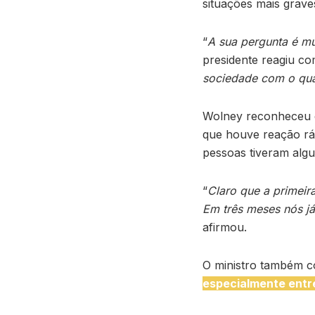
situações mais grave
“
A sua pergunta é mui
presidente reagiu c
sociedade com o qual
Wolney reconheceu
que houve reação ráp
pessoas tiveram algu
“
Claro que a primeir
Em três meses nós j
afirmou.
O ministro também c
especialmente entr