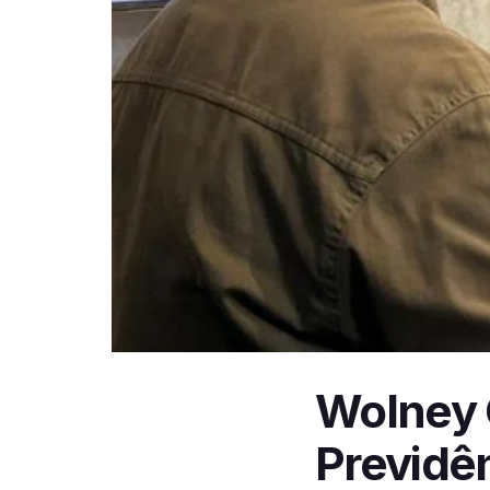
Wolney 
Previdên