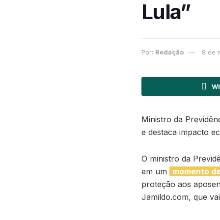
Lula”
Por:
Redação
8 de 
Wh
Ministro da Previdê
e destaca impacto e
O ministro da Previ
em um
momento de 
proteção aos aposent
Jamildo.com, que vai 