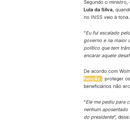
Segundo o ministro, 
Lula da Silva
, quand
no INSS veio à tona
“
Eu fui escalado pelo
governo e na maior c
político que tem trân
encarar aquele desaf
De acordo com Woln
função
: proteger o
beneficiários não ar
“
Ele me pediu para c
nenhum aposentado f
do presidente
”, disse.