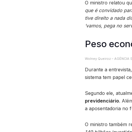
O ministro relatou q
que é convidado para
tive direito a nada d
‘vamos, pega no serv
Peso econô
Wolney Queiroz – AGÊNCIA
Durante a entrevist
sistema tem papel ce
Segundo ele, atualm
previdenciário
. Alé
a aposentadoria no f
O ministro também r
149 bilhões investid