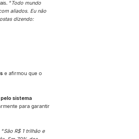
is. “
Todo mundo
 com aliados. Eu não
costas dizendo:
ís
e afirmou que o
 pelo sistema
rmente para garantir
 “
São R$ 1 trilhão e
 mês. Em 70% dos