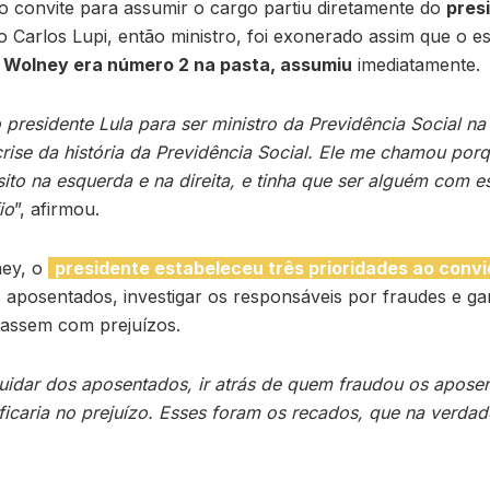
o convite para assumir o cargo partiu diretamente do
presi
o Carlos Lupi, então ministro, foi exonerado assim que o e
.
Wolney era número 2 na pasta, assumiu
imediatamente.
 presidente Lula para ser ministro da Previdência Social na
rise da história da Previdência Social. Ele me chamou por
sito na esquerda e na direita, e tinha que ser alguém com es
io
”, afirmou.
ey, o
presidente estabeleceu três prioridades ao convi
s aposentados, investigar os responsáveis por fraudes e ga
cassem com prejuízos.
uidar dos aposentados, ir atrás de quem fraudou os aposen
icaria no prejuízo. Esses foram os recados, que na verda